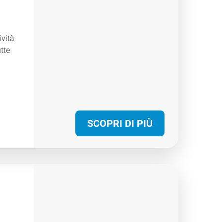
ività
utte
SCOPRI DI PIÙ