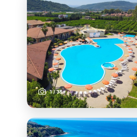
1
/
38