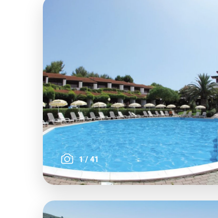
1
/
41