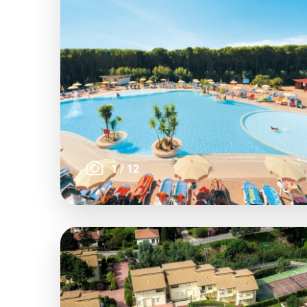
1
/
12