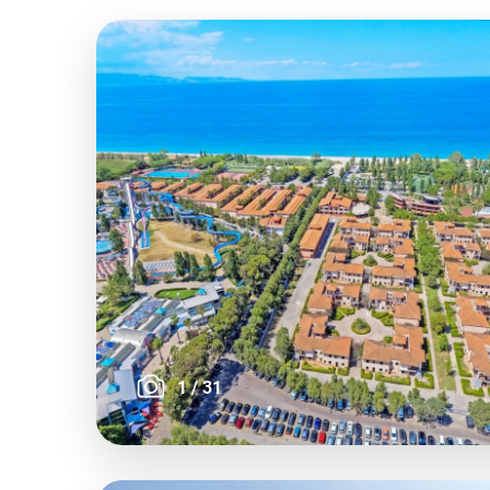
1
/
31