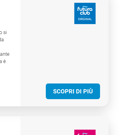
o si
da
iante
a è
evole
r
a. Il
SCOPRI DI PIÙ
dulti
che
pone
dicate