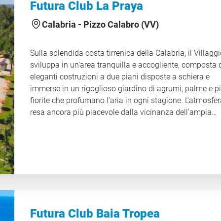
Futura Club La Praya
adulti e bambini, trasformando ogni giornata in
un’esperienza piacevole e ricca di emozioni.
Calabria -
Pizzo Calabro (VV)
CIN IT101012A1CJNEZ2SH
Sulla splendida costa tirrenica della Calabria, il Villaggi
sviluppa in un’area tranquilla e accogliente, composta 
eleganti costruzioni a due piani disposte a schiera e
immerse in un rigoglioso giardino di agrumi, palme e p
fiorite che profumano l’aria in ogni stagione. L’atmosfer
resa ancora più piacevole dalla vicinanza dell’ampia
spiaggia, facilmente raggiungibile attraverso una grad
passeggiata che attraversa una fresca pineta, ideale pe
rilassarsi all’ombra durante le ore più calde della giornat
Villaggio offre numerose attività sportive pensate per a
e ragazzi, con campi attrezzati, corsi collettivi e tornei 
favoriscono il divertimento e la socializzazione. A
completare l’esperienza c’è un ricco programma di
animazione, curato da uno staff professionale che pro
Futura Club Baia Tropea
giochi, spettacoli serali, laboratori creativi e attività de