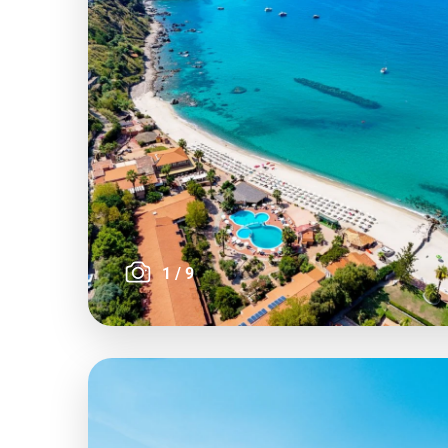
1
/
9