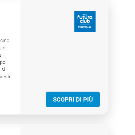
ormula
mia
ortivi
scino
à.
dini
e
rpo
 si
ienti
e e
 costa
ra
SCOPRI DI PIÙ
e del
no
per