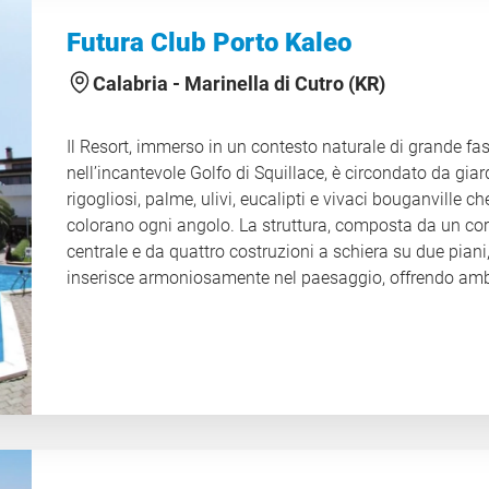
chi cerca comfort e servizi alberghieri completi, e la F
Residence, perfetta per chi preferisce maggiore autono
Futura Club Porto Kaleo
senza rinunciare alle comodità del villaggio. L’ampia
gamma di strutture, aree verdi curate, piscine, campi sp
Calabria -
Marinella di Cutro (KR)
e spazi dedicati al benessere contribuisce a creare un
ambiente accogliente e vivace, dove ogni giornata può
Il Resort, immerso in un contesto naturale di grande fa
trasformarsi in un’esperienza piacevole e ricca di attivit
nell’incantevole Golfo di Squillace, è circondato da giar
CIN IT078157A1K4FVA4AX
rigogliosi, palme, ulivi, eucalipti e vivaci bouganville ch
colorano ogni angolo. La struttura, composta da un co
centrale e da quattro costruzioni a schiera su due piani,
inserisce armoniosamente nel paesaggio, offrendo amb
curati e accoglienti. La splendida spiaggia di sabbia fin
bianca, unita al mare cristallino, rende questo tratto di
uno dei più affascinanti della zona. Qui la natura, anco
autentica e generosa, crea un’atmosfera ideale per chi
desidera vivere una vacanza all’insegna della bellezza 
relax. Le attività dell’animazione, la varietà delle
attrezzature sportive e gli ampi spazi verdi garantisco
divertimento, movimento e momenti di puro benessere 