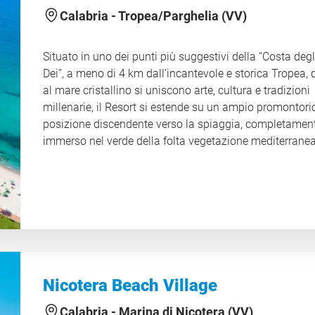
ai più piccoli. Grazie a questa combinazione di relax, n
Calabria -
Tropea/Parghelia (VV)
e intrattenimento, il Villaggio rappresenta la scelta idea
per una vacanza piacevole e coinvolgente per tutta la
Situato in uno dei punti più suggestivi della “Costa degl
famiglia. CIN IT102027A1PY4DHN9N
Dei”, a meno di 4 km dall’incantevole e storica Tropea,
al mare cristallino si uniscono arte, cultura e tradizioni
millenarie, il Resort si estende su un ampio promontori
posizione discendente verso la spiaggia, completamen
immerso nel verde della folta vegetazione mediterranea
profumi di macchia, panorami mozzafiato e scorci che
cambiano con la luce del giorno, la struttura offre un
ambiente rilassante e armonioso, ideale per chi deside
rigenerarsi a contatto con la natura. Sentieri curati
conducono dolcemente verso il litorale, mentre terrazz
panoramiche permettono di ammirare tramonti spettac
sulle isole Eolie. Gli spazi interni ed esterni si integrano
perfettamente con il paesaggio circostante, creando
Nicotera Beach Village
un’atmosfera accogliente che invita a vivere un soggio
all’insegna del benessere, della scoperta e della bellez
Calabria -
Marina di Nicotera (VV)