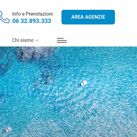
Info e Prenotazioni
AREA AGENZIE
Periodo
06 32.893.333
Chi siamo