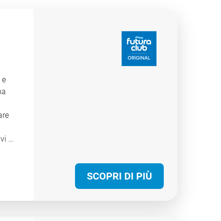
 e
na
are
vi e
,
ze di
SCOPRI DI PIÙ
ppie,
arsi.
 per