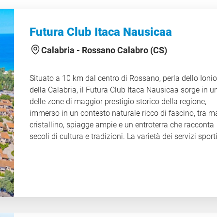
Futura Club Itaca Nausicaa
Calabria -
Rossano Calabro (CS)
Situato a 10 km dal centro di Rossano, perla dello Ionio
della Calabria, il Futura Club Itaca Nausicaa sorge in u
delle zone di maggior prestigio storico della regione,
immerso in un contesto naturale ricco di fascino, tra m
cristallino, spiagge ampie e un entroterra che racconta
secoli di cultura e tradizioni. La varietà dei servizi sporti
delle attività proposte dal dinamico staff di animazione
unita alla presenza dell’adiacente Acquapark, rende il
Villaggio particolarmente adatto a soddisfare le esigen
ogni tipo di clientela, dalle famiglie con bambini alle co
dai gruppi di amici a chi desidera semplicemente rilass
Gli ospiti possono scegliere tra la Formula Hotel, ideale