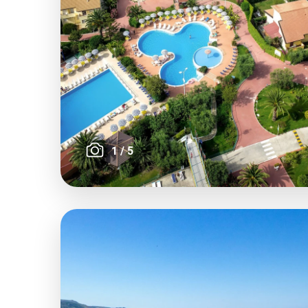
1
/
5