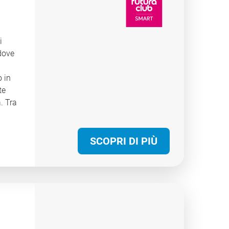
atura
le
i
 dove
o in
te
. Tra
ra
SCOPRI DI PIÙ
e
olari
rno
za