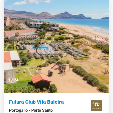
contribuisce a creare un clima vivace e accogliente,
ideale per chi desidera una vacanza dinamica ma
allo stesso tempo rilassante. Il complesso è
completamente privo di barriere architettoniche,
garantendo così un accesso agevole e l’utilizzo di
tutti i servizi disponibili, rendendo il soggiorno
davvero inclusivo e adatto a tutta la famiglia.
CIN IT075043A100031926
1
/
24
Futura Club Vila Baleira
Portogallo -
Porto Santo