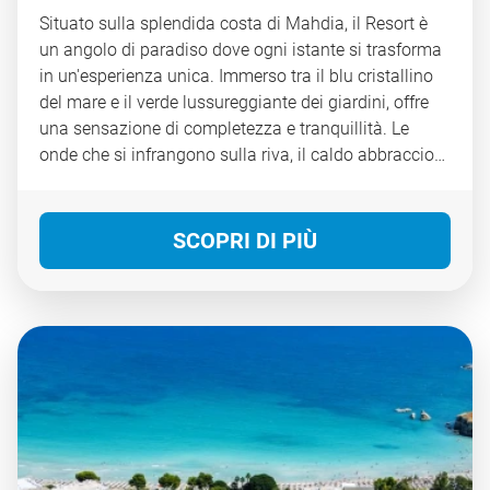
Situato sulla splendida costa di Mahdia, il Resort è
un angolo di paradiso dove ogni istante si trasforma
in un'esperienza unica. Immerso tra il blu cristallino
del mare e il verde lussureggiante dei giardini, offre
una sensazione di completezza e tranquillità. Le
onde che si infrangono sulla riva, il caldo abbraccio
del sole, il sorriso accogliente dello staff rendono il
soggiorno un sogno che si avvera. Ogni attimo
vissuto qui è un invito a lasciarsi andare, a vivere nel
SCOPRI DI PIÙ
presente e a ricordare per sempre la magia di un
luogo speciale.