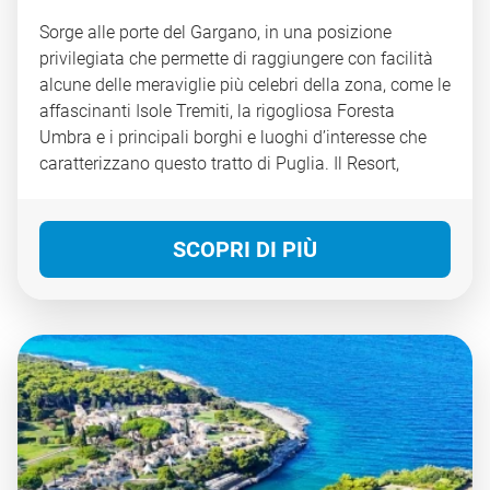
Sorge alle porte del Gargano, in una posizione
privilegiata che permette di raggiungere con facilità
alcune delle meraviglie più celebri della zona, come le
affascinanti Isole Tremiti, la rigogliosa Foresta
Umbra e i principali borghi e luoghi d’interesse che
caratterizzano questo tratto di Puglia. Il Resort,
immerso in un contesto naturale ricco di vegetazione
mediterranea, si distingue per i suoi ampi spazi verdi
e per l’atmosfera rilassante che accompagna ogni
SCOPRI DI PIÙ
momento del soggiorno. Le sistemazioni sono
distribuite tra camere confortevoli e bungalow
immersi nel verde. Grazie alla varietà degli alloggi,
alla posizione strategica e alla cura degli spazi, il
Resort rappresenta una soluzione ideale per chi
desidera esplorare il territorio senza rinunciare a relax
e comodità.
CIN IT071027A100116753