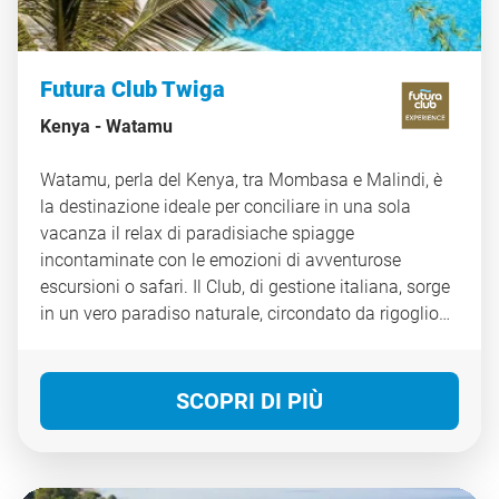
Futura Club Twiga
Kenya -
Watamu
Watamu, perla del Kenya, tra Mombasa e Malindi, è
la destinazione ideale per conciliare in una sola
vacanza il relax di paradisiache spiagge
incontaminate con le emozioni di avventurose
escursioni o safari. Il Club, di gestione italiana, sorge
in un vero paradiso naturale, circondato da rigogliose
palme, con una splendida spiaggia bianca. Un luogo
di vacanza e di relax ma anche di avventura e natura.
Il paesino di Watamu si trova a circa 9 km, la città di
SCOPRI DI PIÙ
Malindi a circa 15 km e l’aeroporto di Mombasa a
circa 125 km.