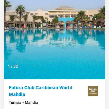
1
/
32
Futura Club Caribbean World
Mahdia
Tunisia -
Mahdia