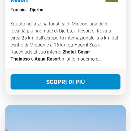
Resort
Tunisia -
Djerba
Situato nella zona turistica di Midoun, una delle
località più rinomate di Djerba, il Resort si trova a
circa 25 km dall’aeroporto internazionale, a 5 km dal
centro di Midoun e a 16 km da Houmt Souk.
Racchiude al suo interno
2hotel
:
Cesar
Thalasso
e
Aqua Resort
in stile moderno e
arabeggiante, si fondono meravigliosamente con il
paesaggio circostante e il grande parco di 12 ettari
che li ospita. Qui si vive la magica atmosfera tunisina
SCOPRI DI PIÙ
camminando tra viottoli e abitazioni come fosse una
piccola medina.