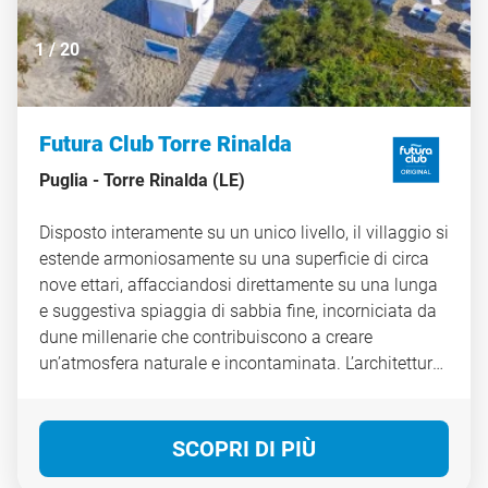
1
/
20
Futura Club Torre Rinalda
Puglia -
Torre Rinalda (LE)
Disposto interamente su un unico livello, il villaggio si
estende armoniosamente su una superficie di circa
nove ettari, affacciandosi direttamente su una lunga
e suggestiva spiaggia di sabbia fine, incorniciata da
dune millenarie che contribuiscono a creare
un’atmosfera naturale e incontaminata. L’architettura
del complesso, curata nei dettagli, si distingue per
l’utilizzo di tecniche costruttive tradizionali e
materiali tipici del territorio, combinando il bianco
SCOPRI DI PIÙ
luminoso delle strutture con le delicate tonalità del