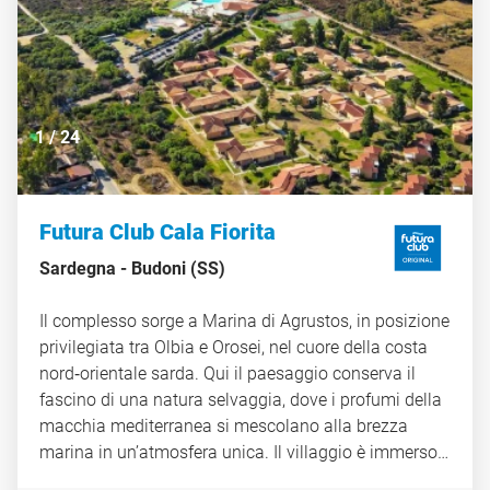
culturale e paesaggistico, permettendo di scoprire
con facilità le meraviglie della Sicilia orientale. CIN
IT089017A1QPOFA36R
1
/
24
Futura Club Cala Fiorita
Sardegna -
Budoni (SS)
Il complesso sorge a Marina di Agrustos, in posizione
privilegiata tra Olbia e Orosei, nel cuore della costa
nord‑orientale sarda. Qui il paesaggio conserva il
fascino di una natura selvaggia, dove i profumi della
macchia mediterranea si mescolano alla brezza
marina in un’atmosfera unica. Il villaggio è immerso
in un contesto suggestivo: una distesa di sabbia