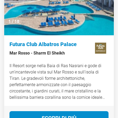
1
/
18
Futura Club Albatros Palace
Mar Rosso -
Sharm El Sheikh
Il Resort sorge nella Baia di Ras Nasrani e gode di
un'incantevole vista sul Mar Rosso e sull'isola di
Tiran. Le gradevoli forme architettoniche,
perfettamente armonizzate con il paesaggio
circostante, i giardini curati, il mare cristallino e la
bellissima barriera corallina sono la cornice ideale
per una vacanza suggestiva e rilassante. Un angolo
di paradiso dove il cielo incontra il mare in una
sinfonia di colori. Ogni tramonto è un dipinto che