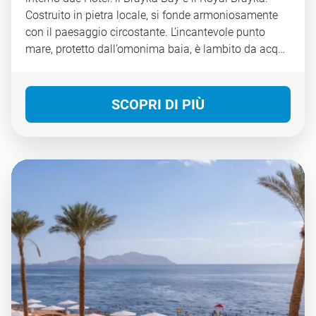
Costruito in pietra locale, si fonde armoniosamente
con il paesaggio circostante. L’incantevole punto
mare, protetto dall’omonima baia, è lambito da acque
cristalline e regala agli ospiti un vero e proprio
acquario naturale con variopinti coralli e pesci di ogni
tipo. Un vero paradiso per gli amanti della natura e
SCOPRI DI PIÙ
delle immersioni subacquee.