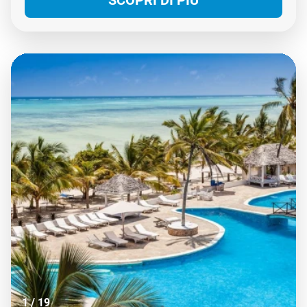
SCOPRI DI PIÙ
tocca l'anima, l'infinito azzurro del mare tocca il
cuore e tutto rimane impresso nella memoria come
un sogno dal quale non ci si vorrebbe mai svegliare.
1
/
19