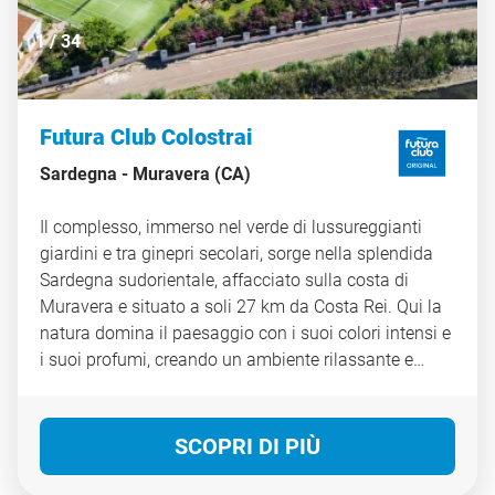
1
/
34
Futura Club Colostrai
Sardegna -
Muravera (CA)
Il complesso, immerso nel verde di lussureggianti
giardini e tra ginepri secolari, sorge nella splendida
Sardegna sudorientale, affacciato sulla costa di
Muravera e situato a soli 27 km da Costa Rei. Qui la
natura domina il paesaggio con i suoi colori intensi e
i suoi profumi, creando un ambiente rilassante e
autentico. La lunga spiaggia di sabbia chiara, unita a
un mare cristallino dal fondale dolcemente
digradante, rende questo luogo particolarmente
SCOPRI DI PIÙ
adatto alle famiglie con bambini, che possono
godere di bagni sicuri e momenti di gioco in totale