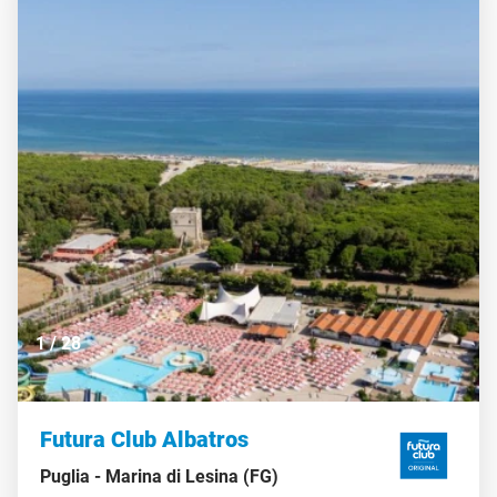
garantire comfort e armonia, permettendo agli ospiti
di vivere un soggiorno rilassante in un contesto
naturale straordinario. A soli 17 km sorge Alghero, la
perla della Riviera del Corallo, città affascinante che
conserva bastioni sul mare, scorci suggestivi,
tramonti indimenticabili e tradizioni catalane ancora
vive. Passeggiare tra le sue vie e respirare la sua
atmosfera mediterranea è un’esperienza che rimane
nel cuore. CIN IT090003A1000F2515
1
/
28
Futura Club Albatros
Puglia -
Marina di Lesina (FG)