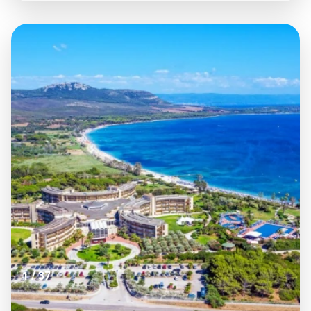
tranquillità. La posizione privilegiata direttamente sul
mare permette di vivere ogni istante della giornata a
contatto con la bellezza del territorio, mentre
l’effervescente formula Club offre attività,
intrattenimento e servizi pensati per soddisfare ogni
esigenza. Relax e divertimento si fondono così in un
equilibrio perfetto, regalando agli ospiti un’esperienza
di vacanza completa, piacevole e ricca di emozioni.
CIN IT111042A1000F2767
1
/
37