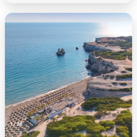
Salento, in un equilibrio che richiama la cultura e il
paesaggio locale. Gli ampi spazi verdi, distribuiti in
modo da favorire relax e privacy, si integrano con una
ricca varietà di attività sportive, ricreative e di
intrattenimento pensate per tutte le età. Particolare
attenzione è dedicata ai bambini e ai ragazzi, grazie
a programmi mirati e aree attrezzate che rendono il
soggiorno piacevole e sicuro. Tutti questi elementi
contribuiscono a creare un ambiente ideale per una
vacanza completa e serena, perfetta per tutta la
famiglia. CIN IT075035A100069763.
1
/
36