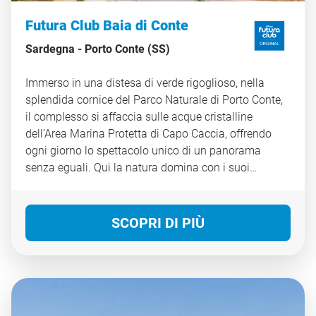
Futura Club Baia di Conte
Sardegna -
Porto Conte (SS)
Immerso in una distesa di verde rigoglioso, nella
splendida cornice del Parco Naturale di Porto Conte,
il complesso si affaccia sulle acque cristalline
dell’Area Marina Protetta di Capo Caccia, offrendo
ogni giorno lo spettacolo unico di un panorama
senza eguali. Qui la natura domina con i suoi
profumi, i suoi colori intensi e il silenzio interrotto
solo dal mare, creando un ambiente ideale per chi
desidera una vacanza all’insegna della tranquillità e
SCOPRI DI PIÙ
della bellezza autentica. Il Villaggio è composto da
un corpo centrale, dove si trovano tutti i servizi
principali, e da tre strutture a forma di semicerchio
immerse nel verde, in cui sono collocate le camere,
luminose e accoglienti. Ogni spazio è pensato per