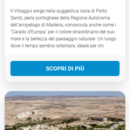
Il Villaggio sorge nella suggestiva isola di Porto
Santo, perla portoghese della Regione Autonoma
dell’arcipelago di Madeira, conosciuta anche come i
“Caraibi d’Europa” per il colore straordinario del suo
mare e la bellezza del paesaggio naturale. Un luogo
dove il tempo sembra rallentare, ideale per chi
desidera una vacanza all’insegna del relax, del
benessere e del contatto autentico con la natura. La
struttura si trova a soli 4 km dal centro della cittadina
SCOPRI DI PIÙ
di Porto Santo, facilmente raggiungibile, dove è
possibile passeggiare tra le vie locali e visitare la
Casa Museo di Cristoforo Colombo: proprio qui,
infatti, il celebre navigatore visse per un periodo della
sua vita, lasciando un’importante traccia storica
sull’isola. Il Resort è immerso in una natura
incontaminata e si affaccia direttamente su una
magnifica spiaggia di sabbia dorata, rinomata per le
sue proprietà curative e benefiche. La spiaggia si