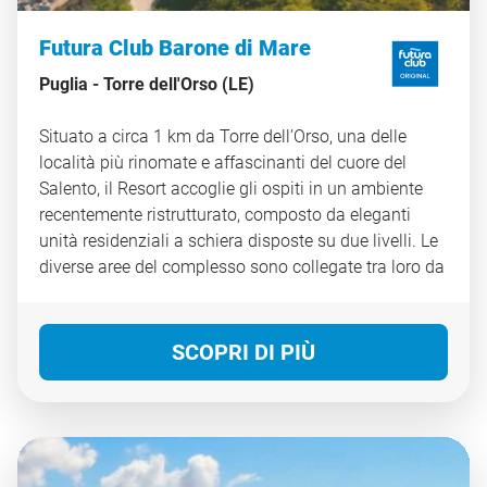
Futura Club Barone di Mare
Puglia -
Torre dell'Orso (LE)
Situato a circa 1 km da Torre dell’Orso, una delle
località più rinomate e affascinanti del cuore del
Salento, il Resort accoglie gli ospiti in un ambiente
recentemente ristrutturato, composto da eleganti
unità residenziali a schiera disposte su due livelli. Le
diverse aree del complesso sono collegate tra loro da
una fitta rete di viali pedonali immersi nel verde, che
invitano a muoversi in totale tranquillità e a godere
appieno dell’atmosfera rilassante del luogo. Gli ampi
SCOPRI DI PIÙ
spazi comuni, curati nei dettagli, si integrano con una
ricca proposta di attività sportive, ricreative e di
intrattenimento pensate per soddisfare le esigenze di
adulti, bambini e ragazzi. Il programma di
animazione, coinvolgente ma mai invadente,