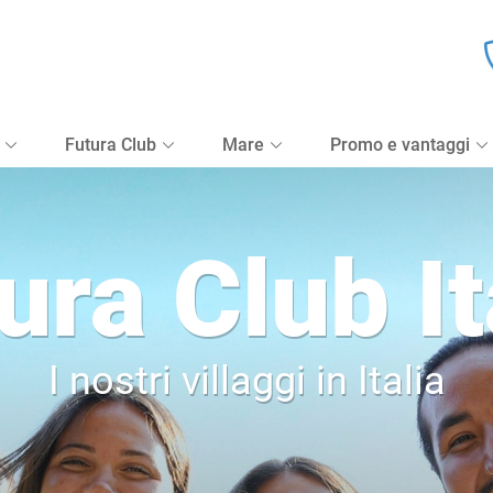
Tipologia Vacanza
Ospiti e camere
Futura Club
Mare
Promo e vantaggi
ura Club It
I nostri villaggi in Italia