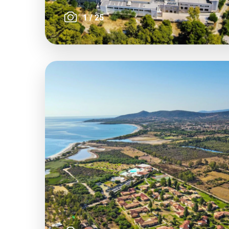
1
/
25