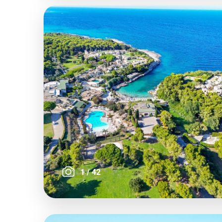
1
/
42