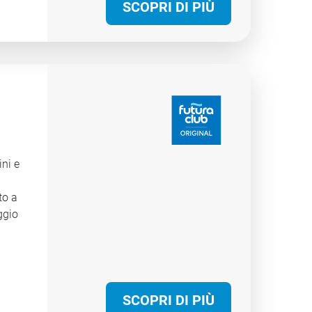
ale
SCOPRI DI PIÙ
dal
izi
 e
nto
,
 per
ini e
to a
ggio
mente
di
SCOPRI DI PIÙ