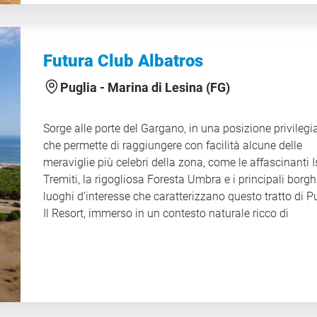
forma di semicerchio immerse nel verde, in cui sono
collocate le camere, luminose e accoglienti. Ogni spazi
pensato per garantire comfort e armonia, permettendo 
ospiti di vivere un soggiorno rilassante in un contesto
Futura Club Albatros
naturale straordinario. A soli 17 km sorge Alghero, la pe
della Riviera del Corallo, città affascinante che conserv
Puglia -
Marina di Lesina (FG)
bastioni sul mare, scorci suggestivi, tramonti indimenti
e tradizioni catalane ancora vive. Passeggiare tra le su
Sorge alle porte del Gargano, in una posizione privilegi
e respirare la sua atmosfera mediterranea è un’esperie
che permette di raggiungere con facilità alcune delle
che rimane nel cuore. CIN IT090003A1000F2515
meraviglie più celebri della zona, come le affascinanti I
Tremiti, la rigogliosa Foresta Umbra e i principali borgh
luoghi d’interesse che caratterizzano questo tratto di P
Il Resort, immerso in un contesto naturale ricco di
vegetazione mediterranea, si distingue per i suoi ampi 
verdi e per l’atmosfera rilassante che accompagna ogn
momento del soggiorno. Le sistemazioni sono distribuit
camere confortevoli e bungalow immersi nel verde. Gra
alla varietà degli alloggi, alla posizione strategica e all
cura degli spazi, il Resort rappresenta una soluzione id