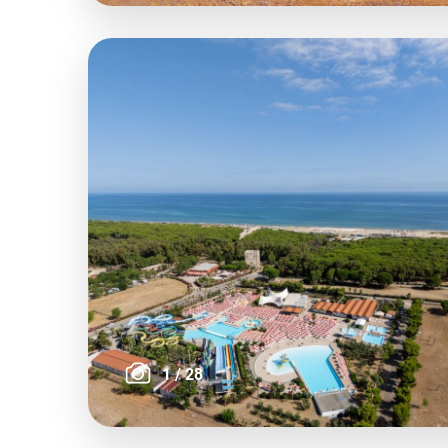
1
/
28