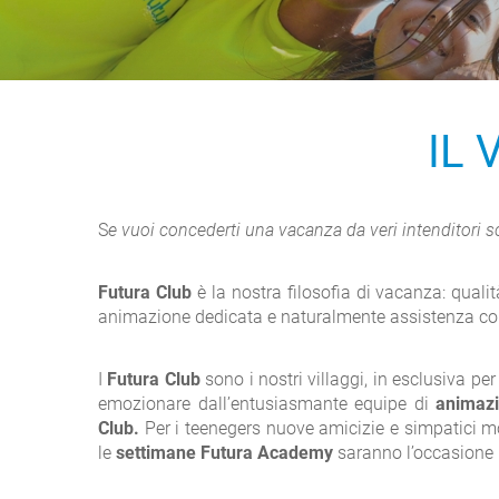
IL 
S
e vuoi concederti una vacanza da veri intenditori sc
Futura Club
è la nostra filosofia di vacanza: quali
animazione dedicata e naturalmente assistenza con
I
Futura Club
sono i nostri villaggi, in esclusiva pe
emozionare dall’entusiasmante equipe di
animazi
Club.
Per i teenegers nuove amicizie e simpatici m
le
settimane Futura Academy
saranno l’occasione p