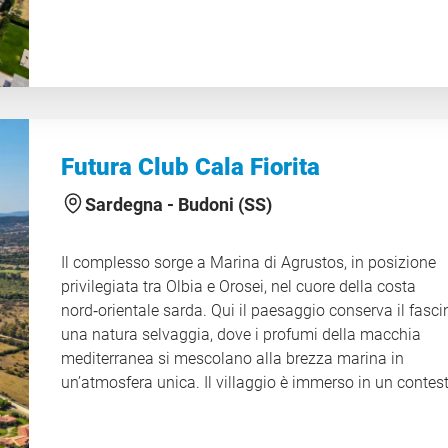
soli 50 metri, facilmente raggiungibile tramite un pass
interno, ideale per chi desidera maggiore tranquillità
restando vicino ai servizi principali. Al piano terra si tr
le aree comuni e i servizi principali, pensati per garantir
comfort e funzionalità durante tutto il soggiorno, mentr
camere, distribuite tra il primo e il secondo piano, offro
soluzioni adatte a diverse esigenze di viaggio. La vici
Futura Club Cala Fiorita
al mare, la varietà dei servizi e la posizione strategica
rappresentano i veri punti di forza della struttura, perfet
Sardegna -
Budoni (SS)
per chi desidera una vacanza ricca di opportunità. Graz
alla sua collocazione privilegiata, il complesso è un ot
Il complesso sorge a Marina di Agrustos, in posizione
punto di partenza per escursioni di interesse storico,
privilegiata tra Olbia e Orosei, nel cuore della costa
culturale e paesaggistico, permettendo di scoprire con
nord‑orientale sarda. Qui il paesaggio conserva il fasci
facilità le meraviglie della Sicilia orientale. CIN
una natura selvaggia, dove i profumi della macchia
IT089017A1QPOFA36R
mediterranea si mescolano alla brezza marina in
un’atmosfera unica. Il villaggio è immerso in un contes
suggestivo: una distesa di sabbia bianca e finissima si
davanti agli ospiti, accompagnata da un mare cristalli