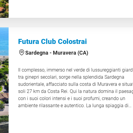
dalle sfumature più intense dell’isola. La spiaggia è ide
per passeggiate, relax al sole o per lasciarsi incantare 
panorama. All’interno del complesso, la varietà dei serv
soddisfa ogni esigenza: spazi per lo sport, punti ristoro
zone relax pensate per garantire comfort in ogni mome
della giornata. Lo staff di animazione propone un ricco
Futura Club Colostrai
programma di attività per adulti e bambini, tra giochi,
spettacoli e sport. Grazie alla combinazione di comfort
Sardegna -
Muravera (CA)
divertimento e tranquillità, il villaggio è la scelta ideale
chi desidera una vacanza completa, tra mare, natura e
Il complesso, immerso nel verde di lussureggianti giard
tempo libero in un ambiente curato e accogliente. CIN
tra ginepri secolari, sorge nella splendida Sardegna
IT090091A1000F2230
sudorientale, affacciato sulla costa di Muravera e situa
soli 27 km da Costa Rei. Qui la natura domina il paesa
con i suoi colori intensi e i suoi profumi, creando un
ambiente rilassante e autentico. La lunga spiaggia di
sabbia chiara, unita a un mare cristallino dal fondale
dolcemente digradante, rende questo luogo particolar
adatto alle famiglie con bambini, che possono godere 