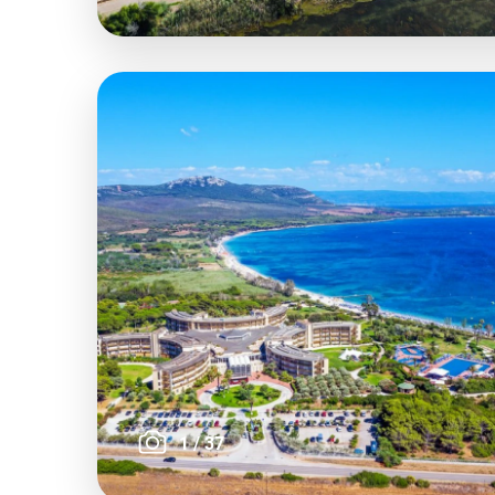
1
/
37