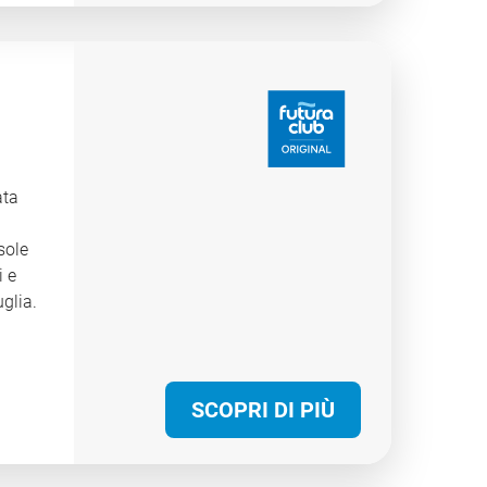
o è
agli
rla
a
cabili
e vie
ata
nza
sole
i e
uglia.
spazi
i
e tra
SCOPRI DI PIÙ
zie
a
eale