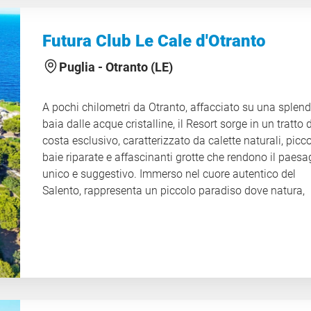
per chi desidera esplorare il territorio senza rinunciare 
relax e comodità.
Futura Club Le Cale d'Otranto
CIN IT071027A100116753
Puglia -
Otranto (LE)
A pochi chilometri da Otranto, affacciato su una splen
baia dalle acque cristalline, il Resort sorge in un tratto d
costa esclusivo, caratterizzato da calette naturali, picc
baie riparate e affascinanti grotte che rendono il paesa
unico e suggestivo. Immerso nel cuore autentico del
Salento, rappresenta un piccolo paradiso dove natura,
tranquillità e architettura si fondono armoniosamente.
Progettato dall’architetto Gae Aulenti, il complesso è
interamente costruito in pietra leccese, materiale simb
della tradizione locale, e si compone di eleganti costru
a uno o due piani immerse nella rigogliosa macchia
mediterranea. Le diverse aree del Resort sono collegate
loro da caratteristici vialetti e piccole piazzette che inv