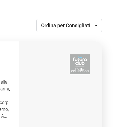
della
arini,
corpi
erno,
. A
 a