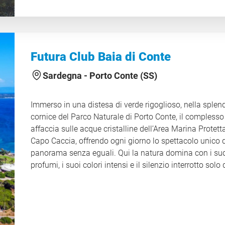
bagni sicuri e momenti di gioco in totale tranquillità. L
posizione privilegiata direttamente sul mare permette d
vivere ogni istante della giornata a contatto con la bel
del territorio, mentre l’effervescente formula Club offre
attività, intrattenimento e servizi pensati per soddisfare
Futura Club Baia di Conte
esigenza. Relax e divertimento si fondono così in un
equilibrio perfetto, regalando agli ospiti un’esperienza d
Sardegna -
Porto Conte (SS)
vacanza completa, piacevole e ricca di emozioni. CIN
IT111042A1000F2767
Immerso in una distesa di verde rigoglioso, nella splen
cornice del Parco Naturale di Porto Conte, il complesso
affaccia sulle acque cristalline dell’Area Marina Protett
Capo Caccia, offrendo ogni giorno lo spettacolo unico 
panorama senza eguali. Qui la natura domina con i su
profumi, i suoi colori intensi e il silenzio interrotto solo 
mare, creando un ambiente ideale per chi desidera una
vacanza all’insegna della tranquillità e della bellezza
autentica. Il Villaggio è composto da un corpo centrale,
dove si trovano tutti i servizi principali, e da tre struttur