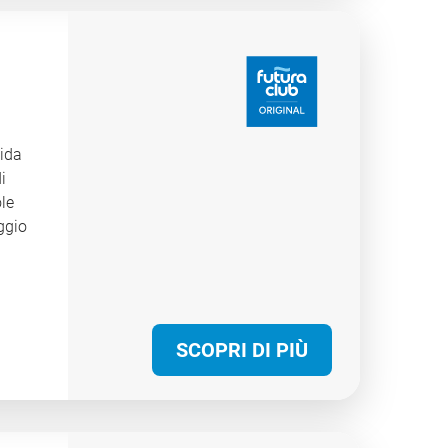
a
dida
i
ole
ggio
olo
SCOPRI DI PIÙ
zioni
 tra
itano