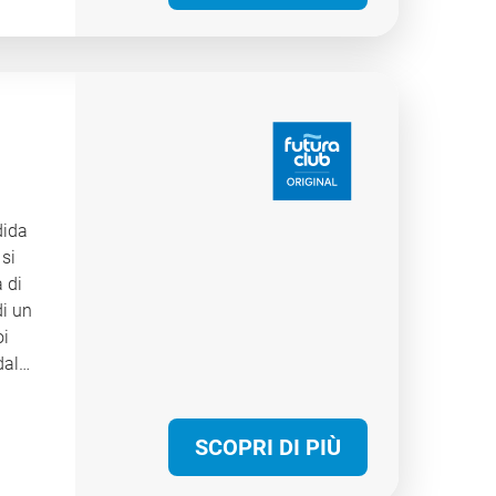
a
i
lezza
 ogni
i
dida
 si
a di
di un
oi
dal
SCOPRI DI PIÙ
e a