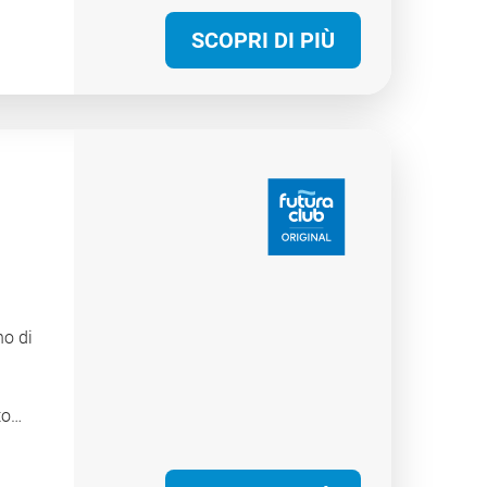
aggio
SCOPRI DI PIÙ
ovano
e
e le
no
nanza
ta
ie
timo
no di
to
 apre
no