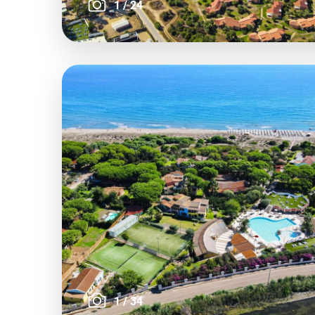
1
/
24
1
/
34