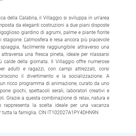
ca della Calabria, il Villaggio si sviluppa in un’area
omposta da eleganti costruzioni a due piani disposte
igoglioso giardino di agrumi, palme e piante fiorite
i stagione. L’atmosfera è resa ancora più piacevole
 spiaggia, facilmente raggiungibile attraverso una
ttraversa una fresca pineta, ideale per rilassarsi
ù calde della giornata. Il Villaggio offre numerose
per adulti e ragazzi, con campi attrezzati, corsi
voriscono il divertimento e la socializzazione. A
è un ricco programma di animazione, curato da uno
one giochi, spettacoli serali, laboratori creativi e
coli. Grazie a questa combinazione di relax, natura e
gio rappresenta la scelta ideale per una vacanza
er tutta la famiglia. CIN IT102027A1PY4DHN9N
N