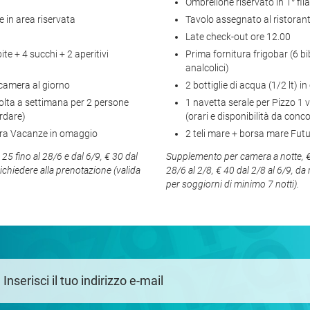
Ombrellone riservato in 1° fila
 in area riservata
Tavolo assegnato al ristorant
Late check-out ore 12.00
ite + 4 succhi + 2 aperitivi
Prima fornitura frigobar (6 bib
analcolici)
n camera al giorno
2 bottiglie di acqua (1/2 lt) i
volta a settimana per 2 persone
1 navetta serale per Pizzo 1 
ordare)
(orari e disponibilità da conc
ura Vacanze in omaggio
2 teli mare + borsa mare Fu
5 fino al 28/6 e dal 6/9, € 30 dal
Supplemento per camera a notte, € 3
richiedere alla prenotazione (valida
28/6 al 2/8, € 40 dal 2/8 al 6/9, da
per soggiorni di minimo 7 notti).