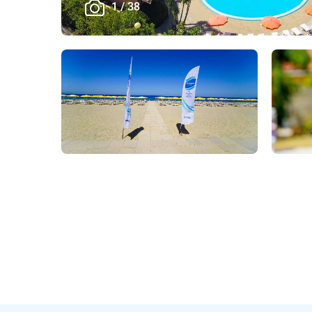
1
/
38