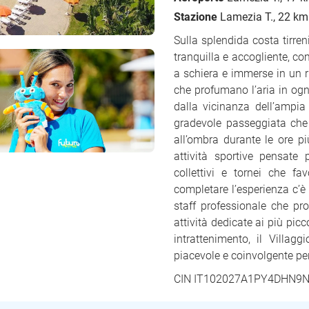
Stazione
Lamezia T., 22 km
Sulla splendida costa tirreni
tranquilla e accogliente, c
a schiera e immerse in un r
che profumano l’aria in ogn
dalla vicinanza dell’ampia
gradevole passeggiata che a
all’ombra durante le ore pi
attività sportive pensate 
collettivi e tornei che fa
completare l’esperienza c’
staff professionale che prop
attività dedicate ai più pic
intrattenimento, il Villag
piacevole e coinvolgente p
CIN
IT102027A1PY4DHN9