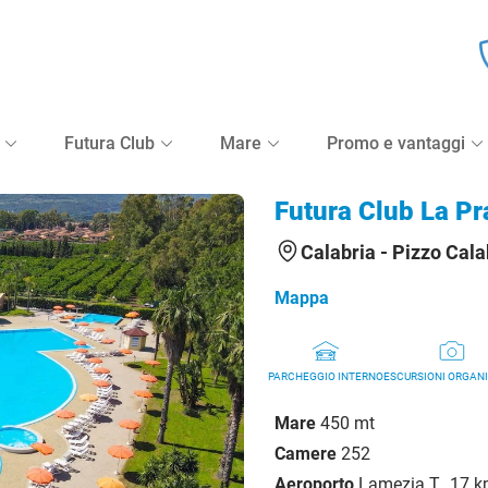
Tipologia Vacanza
Ospiti e camere
Futura Club
Mare
Promo e vantaggi
Futura Club La Pr
Calabria -
Pizzo Cala
Mappa
PARCHEGGIO INTERNO
ESCURSIONI ORGAN
Mare
450 mt
Camere
252
Aeroporto
Lamezia T., 17 