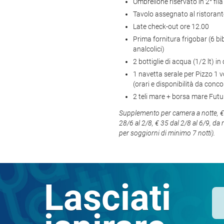
Ombrellone riservato in 2° fila
Tavolo assegnato al ristorante
Late check-out ore 12.00
Prima fornitura frigobar (6 bib
analcolici)
2 bottiglie di acqua (1/2 lt) i
1 navetta serale per Pizzo 1 
(orari e disponibilità da conc
2 teli mare + borsa mare Fut
Supplemento per camera a notte, € 2
28/6 al 2/8, € 35 dal 2/8 al 6/9, da 
per soggiorni di minimo 7 notti).
Lasciati