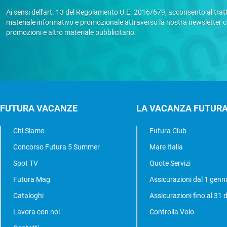
Ai sensi dell'art. 13 del Regolamento U.E. 2016/679, acconsento al tratta
materiale informativo e promozionale attraverso la nostra newsletter 
promozioni e altro materiale pubblicitario.
FUTURA VACANZE
LA VACANZA FUTUR
Chi Siamo
Futura Club
Concorso Futura 5 Summer
Mare Italia
Spot TV
Quote Servizi
Futura Mag
Assicurazioni dal 1 genn
Cataloghi
Assicurazioni fino al 31
Lavora con noi
Controlla Volo