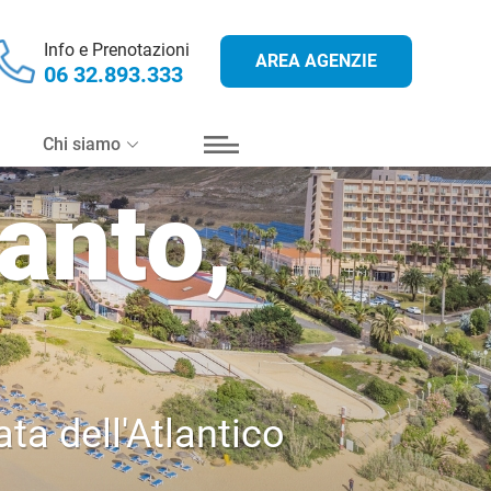
Info e Prenotazioni
AREA AGENZIE
06 32.893.333
Chi siamo
anto,
o
ata dell'Atlantico