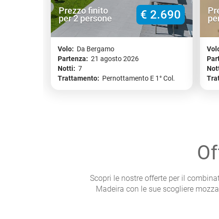
Prezzo finito
Pr
€ 2.690
per 2 persone
pe
Volo:
Da Bergamo
Vol
Partenza:
21 agosto 2026
Par
Notti:
7
Nott
Trattamento:
Pernottamento E 1° Col.
Tra
Of
Scopri le nostre offerte per il combin
Madeira con le sue scogliere mozzafi