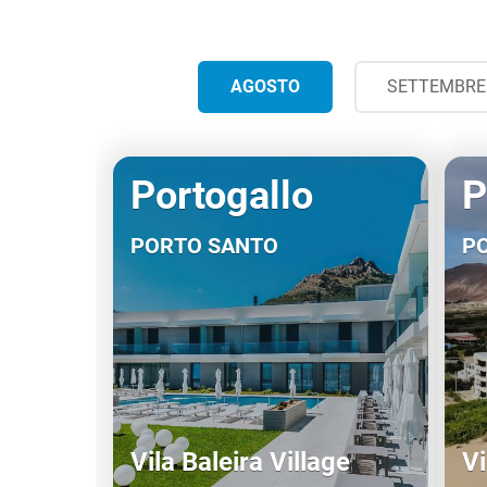
AGOSTO
SETTEMBRE
Portogallo
P
PORTO SANTO
P
Vila Baleira Village
Vi