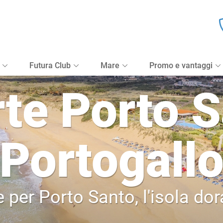
Futura Club
Mare
Promo e vantaggi
rte Porto S
Portogall
 per Porto Santo, l'isola dor