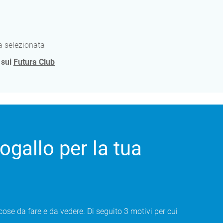
ra selezionata
 sui
Futura Club
ogallo per la tua
cose da fare e da vedere. Di seguito 3 motivi per cui