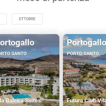
OTTOBRE
ortogallo
Portogall
ORTO SANTO
PORTO SANTO
la Baleira Suites
Futura Club Vil