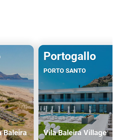
o
Portogallo
PORTO SANTO
a Baleira
Vila Baleira Village