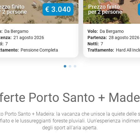
ezzo finito
Prezzo finito
€ 3.040
r 2 persone
per 2 persone
o:
Da Bergamo
Volo:
Da Bergamo
tenza:
21 agosto 2026
Partenza:
28 agosto 2026
i:
7
Notti:
7
ttamento:
Pensione Completa
Trattamento:
Hard All Incl
ferte Porto Santo + Made
ato Porto Santo + Madeira: la vacanza che unisce la quiete delle 
ato e le lussureggianti foreste pluviali. Uun'esperienza indiment
degli sport all'aria aperta.