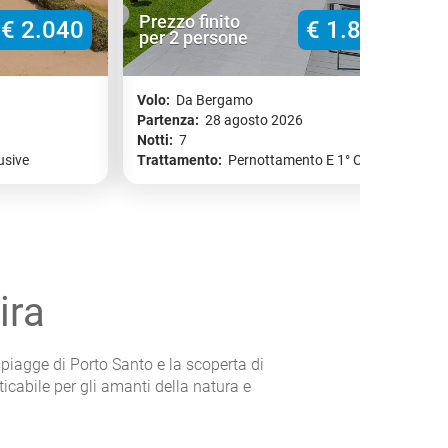
Prezzo finito
€ 2.040
€ 1.800
per 2 persone
Volo:
Da Bergamo
Partenza:
28 agosto 2026
Notti:
7
N
usive
Trattamento:
Pernottamento E 1° Col.
ira
spiagge di Porto Santo e la scoperta di
icabile per gli amanti della natura e