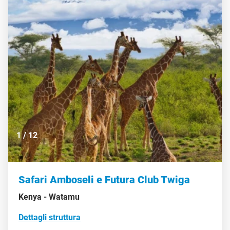
1
/
12
Safari Amboseli e Futura Club Twiga
Kenya -
Watamu
Dettagli struttura