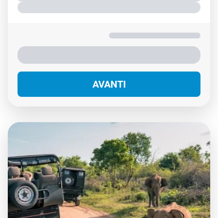
Sistemazione e trattamento:
Doppia Standard - Pernottamento E 1° Col.
€ 5.228
Prezzo per
2
persone
.
Puoi pagare con
*
* Possono applicarsi
commissioni
AVANTI