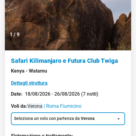
1
/
9
Safari Kilimanjaro e Futura Club Twiga
Kenya -
Watamu
Dettagli struttura
Date:
18/08/2026 - 26/08/2026 (7 notti)
Voli da:
Verona
Roma Fiumicino
Seleziona un volo con partenza da
Verona
Sistemazione e trattamento: