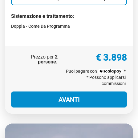
Date:
25/08/2026 - 02/09/2026 (7 notti)
Voli da:
Milano Malpensa
Verona
Roma Fiumicino
Seleziona un volo con partenza da
Milano Malpensa
Sistemazione e trattamento:
Doppia - Come Da Programma
€ 3.898
Prezzo per
2
persone
.
Puoi pagare con
*
* Possono applicarsi
commissioni
AVANTI