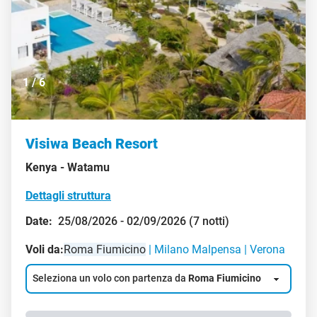
1
/
6
Visiwa Beach Resort
Kenya -
Watamu
Dettagli struttura
Date:
25/08/2026 - 02/09/2026 (7 notti)
Voli da:
Roma Fiumicino
Milano Malpensa
Verona
Seleziona un volo con partenza da
Roma Fiumicino