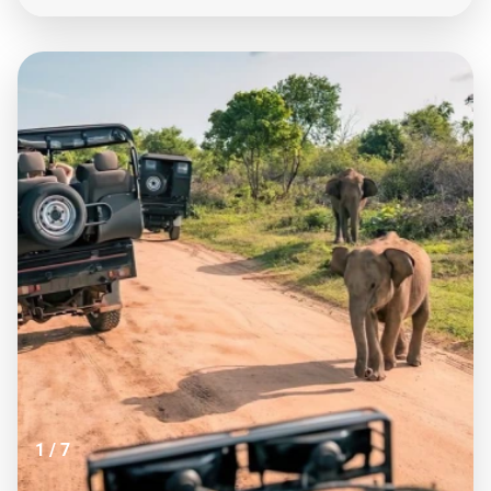
1
/
7