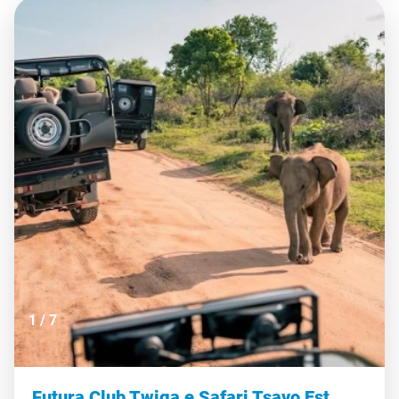
1
/
7
Futura Club Twiga e Safari Tsavo Est