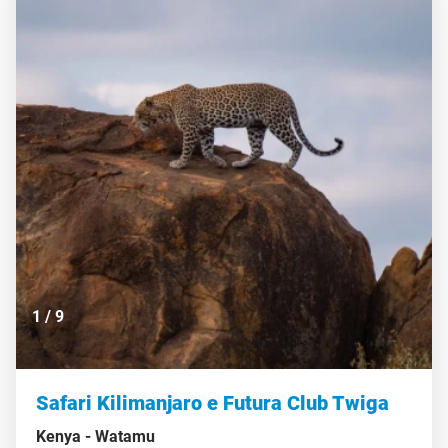
1
/
9