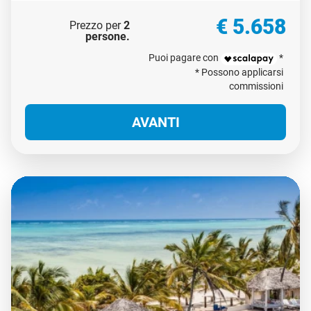
Sistemazione e trattamento:
Doppia - Come Da Programma
€ 5.658
Prezzo per
2
persone
.
Puoi pagare con
*
* Possono applicarsi
commissioni
AVANTI