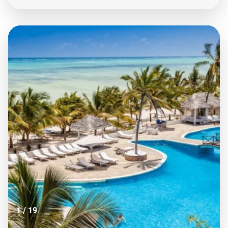
1
/
19