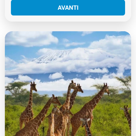
persone
.
Puoi pagare con
*
* Possono applicarsi
commissioni
AVANTI