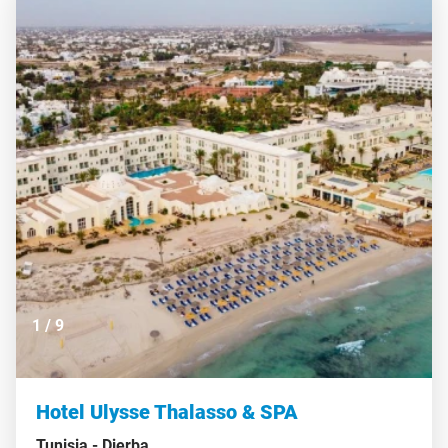
1
/
9
Hotel Ulysse Thalasso & SPA
Tunisia -
Djerba