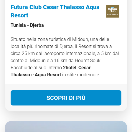
Futura Club Cesar Thalasso Aqua
Resort
Tunisia -
Djerba
Situato nella zona turistica di Midoun, una delle
località più rinomate di Djerba, il Resort si trova a
circa 25 km dall’aeroporto internazionale, a 5 km dal
centro di Midoun e a 16 km da Houmt Souk.
Racchiude al suo interno
2hotel
:
Cesar
Thalasso
e
Aqua Resort
in stile moderno e
arabeggiante, si fondono meravigliosamente con il
paesaggio circostante e il grande parco di 12 ettari
che li ospita. Qui si vive la magica atmosfera tunisina
SCOPRI DI PIÙ
camminando tra viottoli e abitazioni come fosse una
piccola medina.