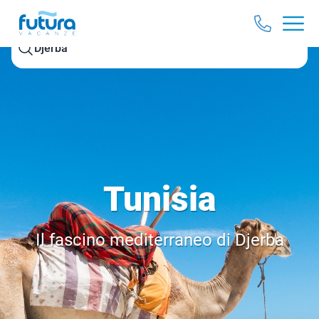
Djerba
Tunisia
Il fascino mediterraneo di Djerba