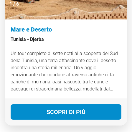
1
/
6
Mare e Deserto
Tunisia -
Djerba
Un tour completo di sette notti alla scoperta del Sud
della Tunisia, una terra affascinante dove il deserto
incontra una storia millenaria. Un viaggio
emozionante che conduce attraverso antiche città
cariche di memoria, oasi nascoste tra le dune e
paesaggi di straordinaria bellezza, modellati dal
tempo e dal vento. Un luogo autentico, dove
tradizione e cultura si fondono armoniosamente con
il silenzio e l’immensità del deserto. Colori intensi,
SCOPRI DI PIÙ
profumi speziati e atmosfere senza tempo
accompagneranno ogni tappa di questo itinerario
affascinante, ricco di suggestioni, incontri e