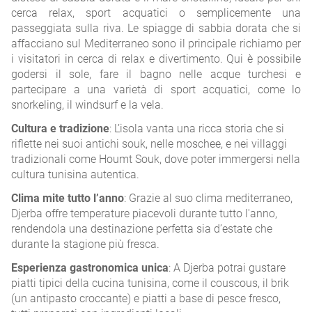
cerca relax, sport acquatici o semplicemente una
passeggiata sulla riva. Le spiagge di sabbia dorata che si
affacciano sul Mediterraneo sono il principale richiamo per
i visitatori in cerca di relax e divertimento. Qui è possibile
godersi il sole, fare il bagno nelle acque turchesi e
partecipare a una varietà di sport acquatici, come lo
snorkeling, il windsurf e la vela.
Cultura e tradizione
: L’isola vanta una ricca storia che si
riflette nei suoi antichi souk, nelle moschee, e nei villaggi
tradizionali come Houmt Souk, dove poter immergersi nella
cultura tunisina autentica.
Clima mite tutto l’anno
: Grazie al suo clima mediterraneo,
Djerba offre temperature piacevoli durante tutto l'anno,
rendendola una destinazione perfetta sia d’estate che
durante la stagione più fresca.
Esperienza gastronomica unica
: A Djerba potrai gustare
piatti tipici della cucina tunisina, come il couscous, il brik
(un antipasto croccante) e piatti a base di pesce fresco,